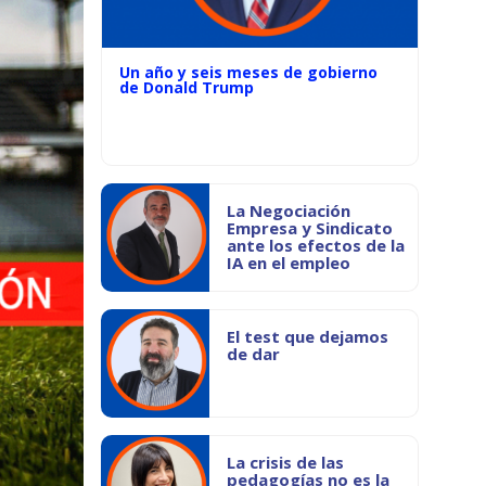
Un año y seis meses de gobierno
de Donald Trump
La Negociación
Empresa y Sindicato
ante los efectos de la
IA en el empleo
El test que dejamos
de dar
La crisis de las
pedagogías no es la