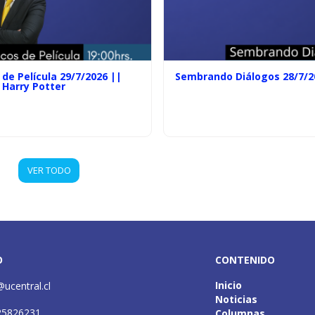
de Película 29/7/2026 ||
Sembrando Diálogos 28/7/2
 Harry Potter
VER TODO
O
CONTENIDO
Inicio
@ucentral.cl
Noticias
25826231
Columnas