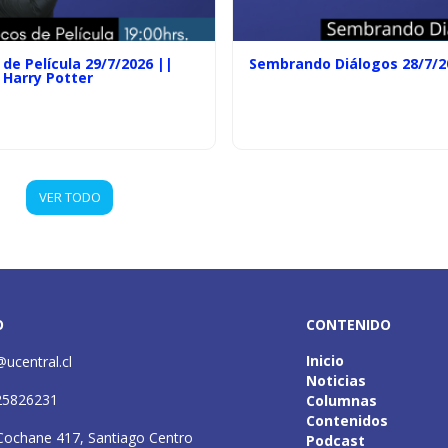
de Película 29/7/2026 ||
Sembrando Diálogos 28/7/2
 Harry Potter
VER TODO
O
CONTENIDO
Inicio
@ucentral.cl
Noticias
25826231
Columnas
Contenidos
Cochane 417, Santiago Centro
Podcast