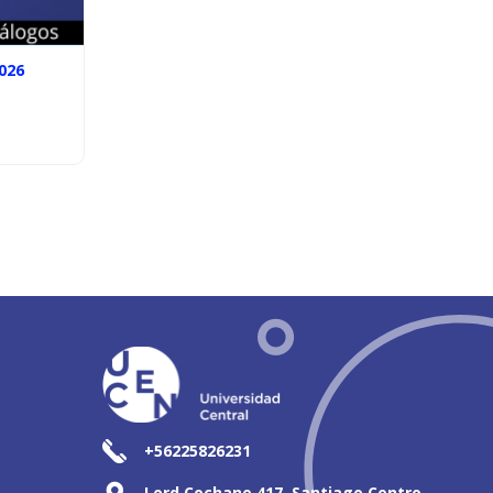
026
+56225826231
Lord Cochane 417, Santiago Centro