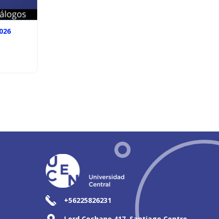
026
+56225826231
Lord Cochane 417, Santiago Centro