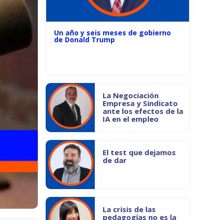
Un año y seis meses de gobierno
de Donald Trump
La Negociación
Empresa y Sindicato
ante los efectos de la
IA en el empleo
El test que dejamos
de dar
La crisis de las
pedagogías no es la