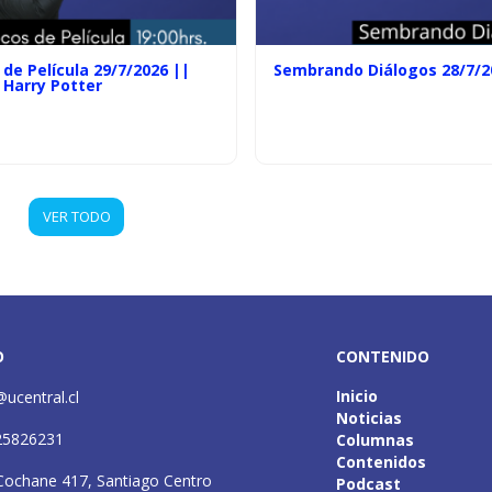
de Película 29/7/2026 ||
Sembrando Diálogos 28/7/2
 Harry Potter
VER TODO
O
CONTENIDO
Inicio
@ucentral.cl
Noticias
25826231
Columnas
Contenidos
Cochane 417, Santiago Centro
Podcast