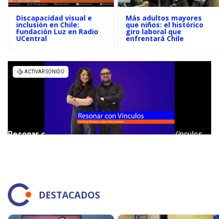
Discapacidad visual e
Más adultos mayores
inclusión en Chile:
que niños: el histórico
Fundación Luz en Radio
giro laboral que
UCentral
enfrentará Chile
DESTACADOS