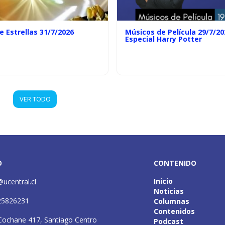
e Estrellas 31/7/2026
Músicos de Película 29/7/20
Especial Harry Potter
VER TODO
O
CONTENIDO
Inicio
@ucentral.cl
Noticias
25826231
Columnas
Contenidos
Cochane 417, Santiago Centro
Podcast