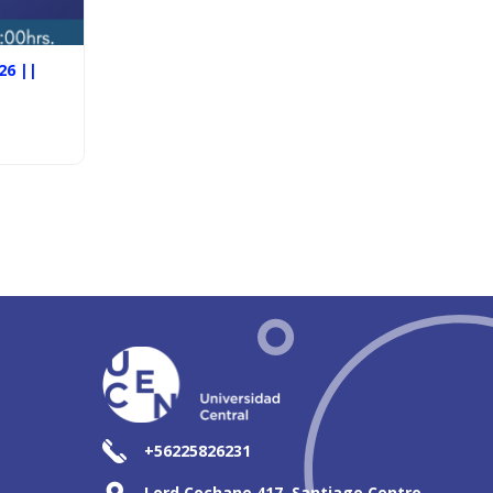
26 ||
+56225826231
Lord Cochane 417, Santiago Centro