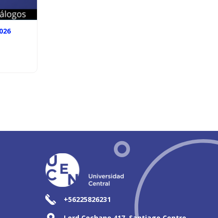
026
+56225826231
Lord Cochane 417, Santiago Centro