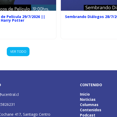
de Película 29/7/2026 ||
Sembrando Diálogos 28/7/2
 Harry Potter
VER TODO
O
CONTENIDO
Inicio
@ucentral.cl
Noticias
25826231
Columnas
Contenidos
Cochane 417, Santiago Centro
Podcast