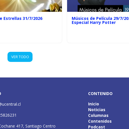
e Estrellas 31/7/2026
Músicos de Película 29/7/20
Especial Harry Potter
VER TODO
O
CONTENIDO
Inicio
@ucentral.cl
Noticias
25826231
Columnas
Contenidos
Cochane 417, Santiago Centro
Podcast