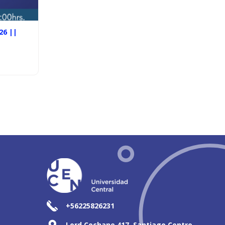
26 ||
+56225826231
Lord Cochane 417, Santiago Centro