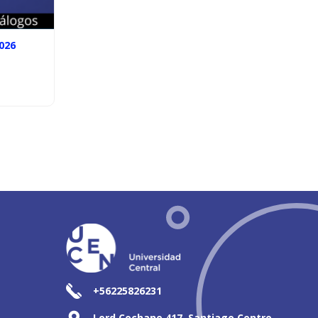
026
+56225826231
Lord Cochane 417, Santiago Centro