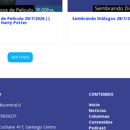
de Película 29/7/2026 ||
Sembrando Diálogos 28/7/2
 Harry Potter
VER TODO
O
CONTENIDO
Inicio
@ucentral.cl
Noticias
25826231
Columnas
Contenidos
Cochane 417, Santiago Centro
Podcast