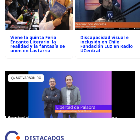
Viene la quinta Feria
Discapacidad visual e
Encanto Literario: la
inclusión en Chile:
realidad y la fantasía se
Fundación Luz en Radio
unen en Lastarria
UCentral
DESTACADOS