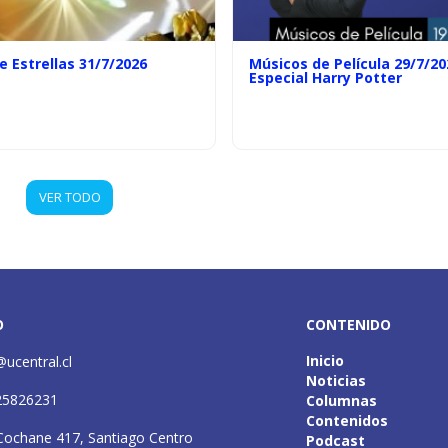
e Estrellas 31/7/2026
Músicos de Película 29/7/20
Especial Harry Potter
VER TODO
O
CONTENIDO
Inicio
@ucentral.cl
Noticias
25826231
Columnas
Contenidos
Cochane 417, Santiago Centro
Podcast