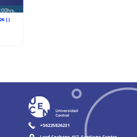
26 ||
+56225826231
Lord Cochane 417, Santiago Centro