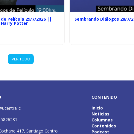
de Película 29/7/2026 ||
Sembrando Diálogos 28/7/2
 Harry Potter
VER TODO
O
CONTENIDO
Inicio
@ucentral.cl
Noticias
25826231
Columnas
Contenidos
Cochane 417, Santiago Centro
Podcast