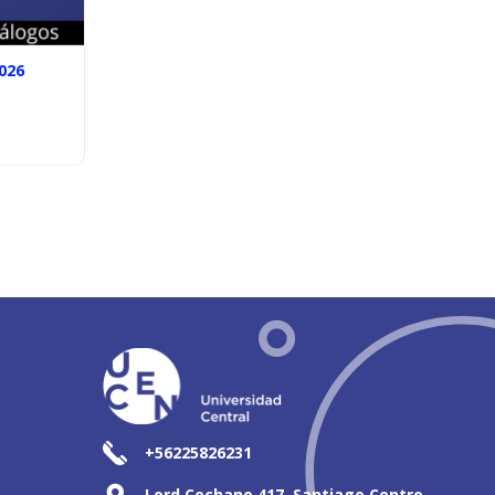
026
+56225826231
Lord Cochane 417, Santiago Centro