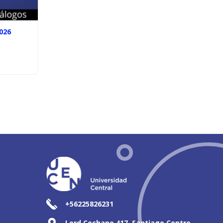
026
+56225826231
Lord Cochane 417, Santiago Centro