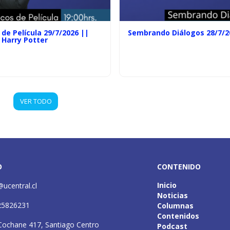
de Película 29/7/2026 ||
Sembrando Diálogos 28/7/2
 Harry Potter
VER TODO
O
CONTENIDO
Inicio
@ucentral.cl
Noticias
25826231
Columnas
Contenidos
Cochane 417, Santiago Centro
Podcast