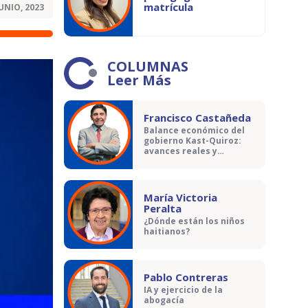
matrícula
JUNIO, 2023
COLUMNAS
Leer Más
Francisco Castañeda
Balance económico del
gobierno Kast-Quiroz:
avances reales y
contradicciones
María Victoria
Peralta
¿Dónde están los niños
haitianos?
Pablo Contreras
IA y ejercicio de la
abogacía