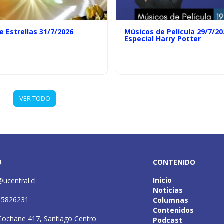
e Estrellas 31/7/2026
Músicos de Película 29/7/20
Especial Harry Potter
VER TODO
O
CONTENIDO
Inicio
@ucentral.cl
Noticias
25826231
Columnas
Contenidos
Cochane 417, Santiago Centro
Podcast