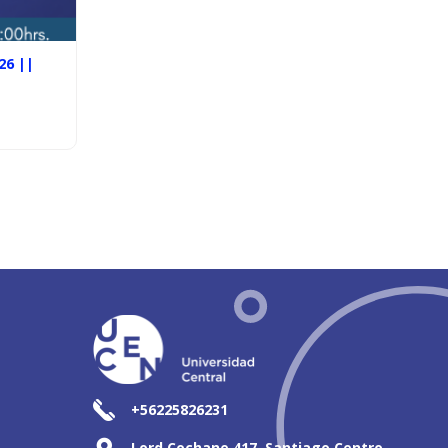
26 ||
+56225826231
Lord Cochane 417, Santiago Centro