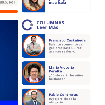
matrícula
NERO, 2024
COLUMNAS
Leer Más
Francisco Castañeda
Balance económico del
gobierno Kast-Quiroz:
avances reales y
contradicciones
María Victoria
Peralta
¿Dónde están los niños
haitianos?
Pablo Contreras
IA y ejercicio de la
abogacía