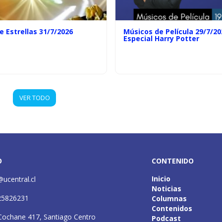
e Estrellas 31/7/2026
Músicos de Película 29/7/20
Especial Harry Potter
VER TODO
O
CONTENIDO
Inicio
@ucentral.cl
Noticias
25826231
Columnas
Contenidos
Cochane 417, Santiago Centro
Podcast