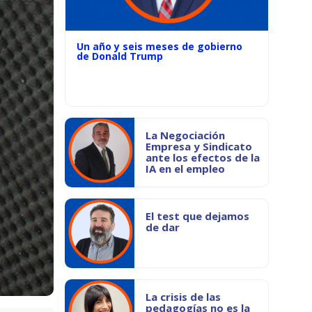
Un año y seis meses de gobierno
de Donald Trump
La Negociación
Empresa y Sindicato
ante los efectos de la
IA en el empleo
El test que dejamos
de dar
La crisis de las
pedagogías no es la