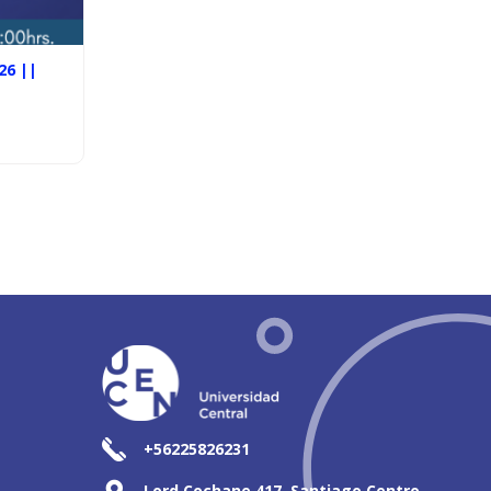
26 ||
+56225826231
Lord Cochane 417, Santiago Centro