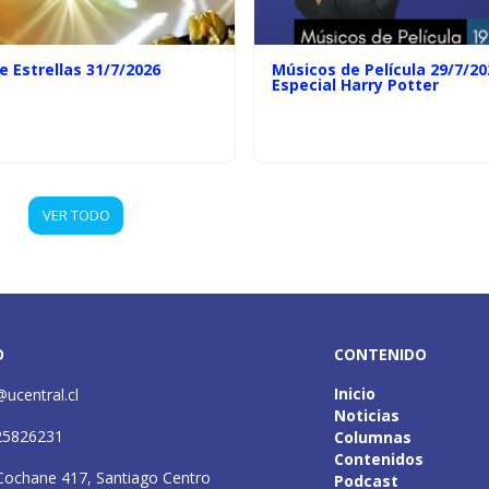
e Estrellas 31/7/2026
Músicos de Película 29/7/20
Especial Harry Potter
VER TODO
O
CONTENIDO
Inicio
@ucentral.cl
Noticias
25826231
Columnas
Contenidos
Cochane 417, Santiago Centro
Podcast