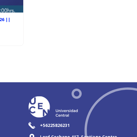
26 ||
+56225826231
Lord Cochane 417, Santiago Centro