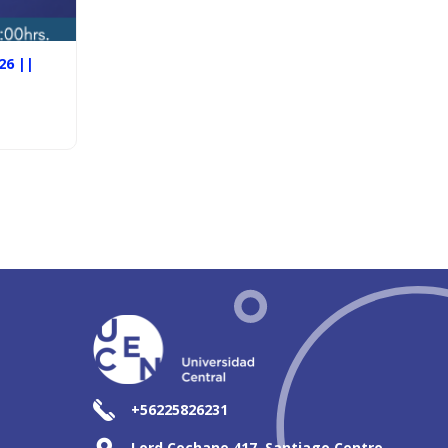
26 ||
+56225826231
Lord Cochane 417, Santiago Centro