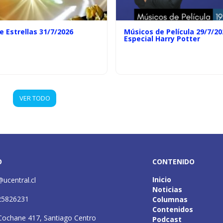
e Estrellas 31/7/2026
Músicos de Película 29/7/20
Especial Harry Potter
VER TODO
O
CONTENIDO
Inicio
@ucentral.cl
Noticias
25826231
Columnas
Contenidos
Cochane 417, Santiago Centro
Podcast