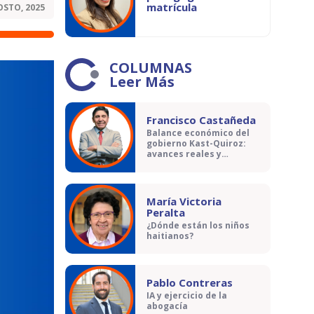
matrícula
OSTO, 2025
COLUMNAS
Leer Más
Francisco Castañeda
Balance económico del
gobierno Kast-Quiroz:
avances reales y
contradicciones
María Victoria
Peralta
¿Dónde están los niños
haitianos?
Pablo Contreras
IA y ejercicio de la
abogacía