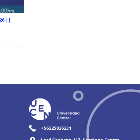
26 ||
+56225826231
Lord Cochane 417, Santiago Centro