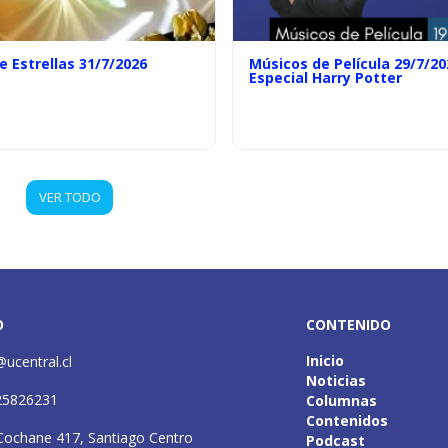
e Estrellas 31/7/2026
Músicos de Película 29/7/20
Especial Harry Potter
VER TODO
O
CONTENIDO
Inicio
@ucentral.cl
Noticias
25826231
Columnas
Contenidos
Cochane 417, Santiago Centro
Podcast