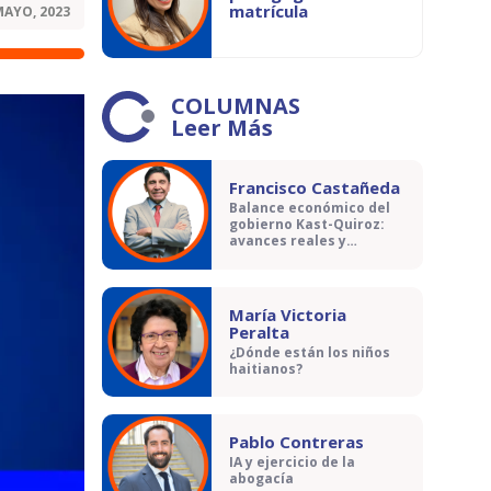
matrícula
MAYO, 2023
COLUMNAS
Leer Más
Francisco Castañeda
Balance económico del
gobierno Kast-Quiroz:
avances reales y
contradicciones
María Victoria
Peralta
¿Dónde están los niños
haitianos?
Pablo Contreras
IA y ejercicio de la
abogacía