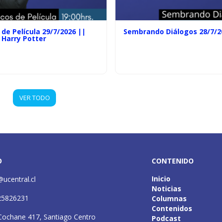
de Película 29/7/2026 ||
Sembrando Diálogos 28/7/2
 Harry Potter
VER TODO
O
CONTENIDO
Inicio
@ucentral.cl
Noticias
25826231
Columnas
Contenidos
Cochane 417, Santiago Centro
Podcast