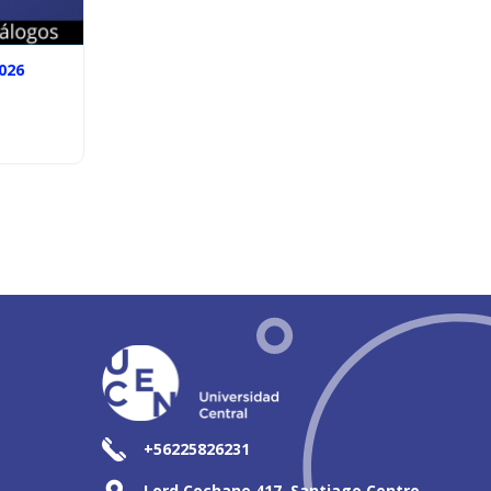
026
+56225826231
Lord Cochane 417, Santiago Centro