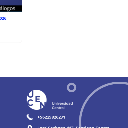
026
+56225826231
Lord Cochane 417, Santiago Centro