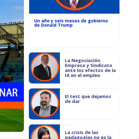
Un año y seis meses de gobierno
de Donald Trump
La Negociación
Empresa y Sindicato
ante los efectos de la
IA en el empleo
El test que dejamos
de dar
La crisis de las
pedagogías no es la