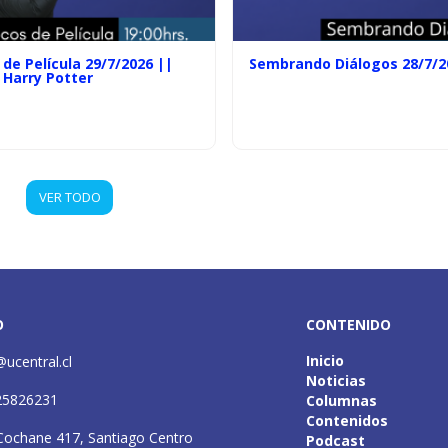
de Película 29/7/2026 ||
Sembrando Diálogos 28/7/2
 Harry Potter
VER TODO
O
CONTENIDO
Inicio
@ucentral.cl
Noticias
25826231
Columnas
Contenidos
Cochane 417, Santiago Centro
Podcast