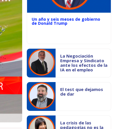
Un año y seis meses de gobierno
de Donald Trump
La Negociación
Empresa y Sindicato
ante los efectos de la
IA en el empleo
El test que dejamos
de dar
La crisis de las
pedagogías no es la