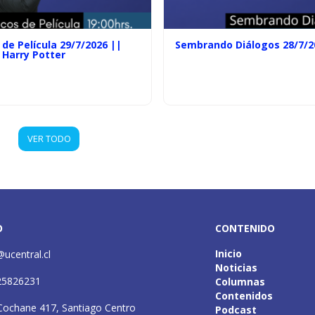
de Película 29/7/2026 ||
Sembrando Diálogos 28/7/2
 Harry Potter
VER TODO
O
CONTENIDO
Inicio
@ucentral.cl
Noticias
25826231
Columnas
Contenidos
Cochane 417, Santiago Centro
Podcast