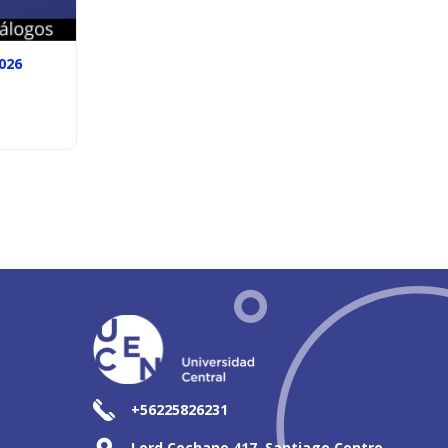
026
+56225826231
Lord Cochane 417, Santiago Centro