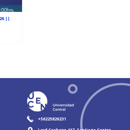
26 ||
+56225826231
Lord Cochane 417, Santiago Centro