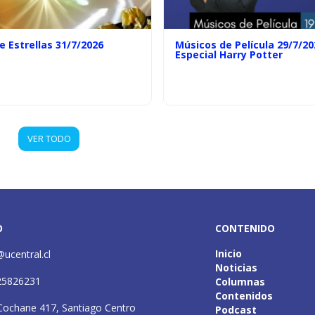
e Estrellas 31/7/2026
Músicos de Película 29/7/20
Especial Harry Potter
VER TODO
O
CONTENIDO
Inicio
@ucentral.cl
Noticias
25826231
Columnas
Contenidos
Cochane 417, Santiago Centro
Podcast