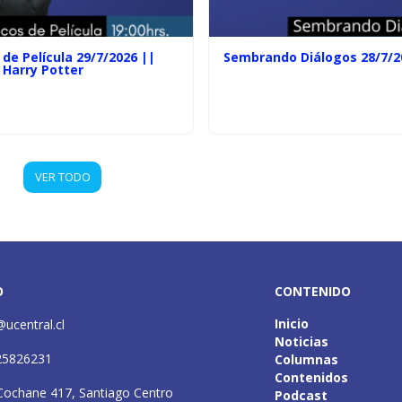
de Película 29/7/2026 ||
Sembrando Diálogos 28/7/2
 Harry Potter
VER TODO
O
CONTENIDO
Inicio
@ucentral.cl
Noticias
25826231
Columnas
Contenidos
Cochane 417, Santiago Centro
Podcast