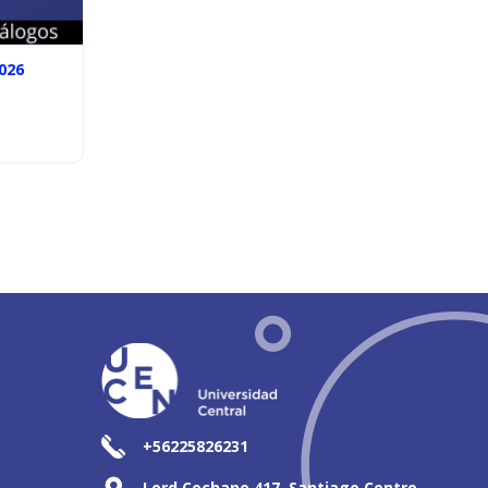
026
+56225826231
Lord Cochane 417, Santiago Centro