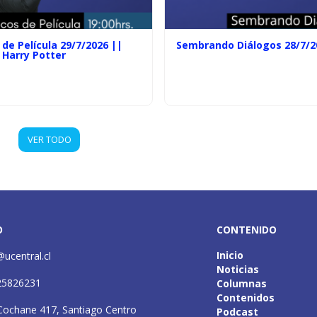
de Película 29/7/2026 ||
Sembrando Diálogos 28/7/2
 Harry Potter
VER TODO
O
CONTENIDO
Inicio
@ucentral.cl
Noticias
25826231
Columnas
Contenidos
Cochane 417, Santiago Centro
Podcast