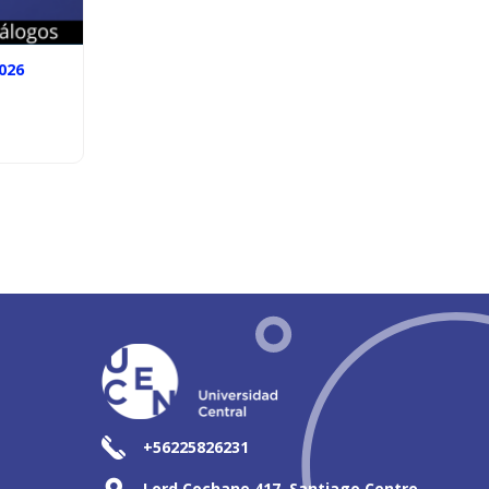
026
+56225826231
Lord Cochane 417, Santiago Centro