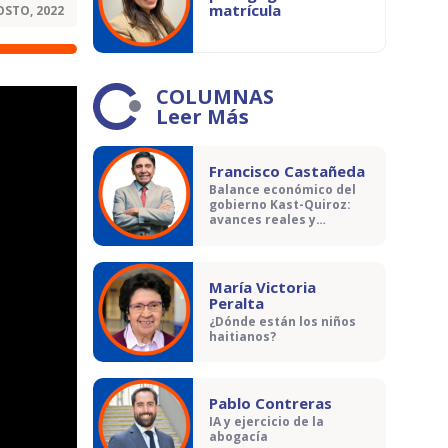
matrícula
OSTO, 2022
COLUMNAS
Leer Más
Francisco Castañeda
Balance económico del
gobierno Kast-Quiroz:
avances reales y
contradicciones
María Victoria
Peralta
¿Dónde están los niños
haitianos?
Pablo Contreras
IA y ejercicio de la
abogacía