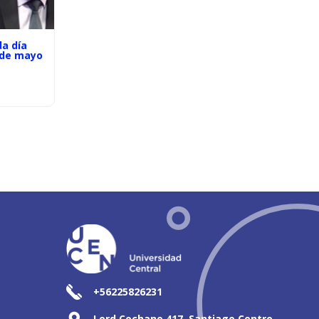
a día
 de mayo
+56225826231
Lord Cochane 417, Santiago Centro