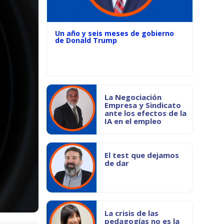
Un año y seis meses de gobierno
de Donald Trump
La Negociación
Empresa y Sindicato
ante los efectos de la
IA en el empleo
El test que dejamos
de dar
La crisis de las
pedagogías no es la