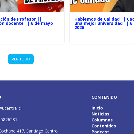
ción de Profesor ||
Hablemos de Calidad || Cad
ón docente || 6 de mayo
una mejor universidad || 6
2026
VER TODO
O
CONTENIDO
Inicio
@ucentral.cl
Noticias
25826231
Columnas
Contenidos
Cochane 417, Santiago Centro
Podcast