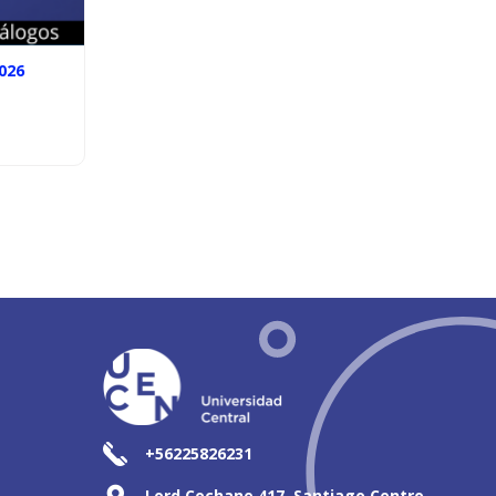
026
+56225826231
Lord Cochane 417, Santiago Centro