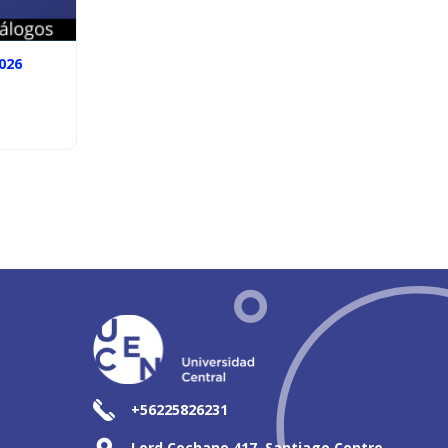
026
+56225826231
Lord Cochane 417, Santiago Centro