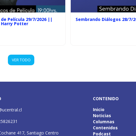
de Película 29/7/2026 ||
Sembrando Diálogos 28/7/2
 Harry Potter
VER TODO
O
CONTENIDO
Inicio
@ucentral.cl
Noticias
25826231
Columnas
Contenidos
Cochane 417, Santiago Centro
Podcast