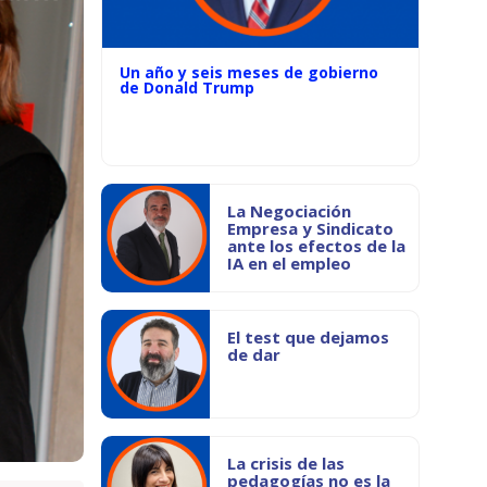
Un año y seis meses de gobierno
de Donald Trump
La Negociación
Empresa y Sindicato
ante los efectos de la
IA en el empleo
El test que dejamos
de dar
La crisis de las
pedagogías no es la