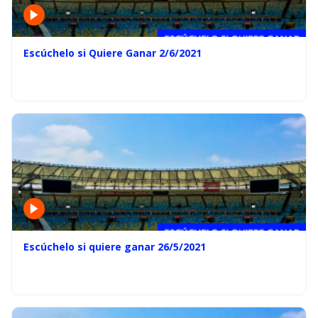
Escúchelo si Quiere Ganar 2/6/2021
Escúchelo si quiere ganar 26/5/2021