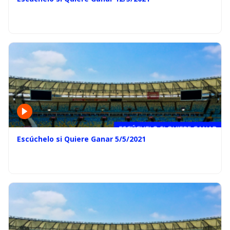
Escúchelo si Quiere Ganar 5/5/2021