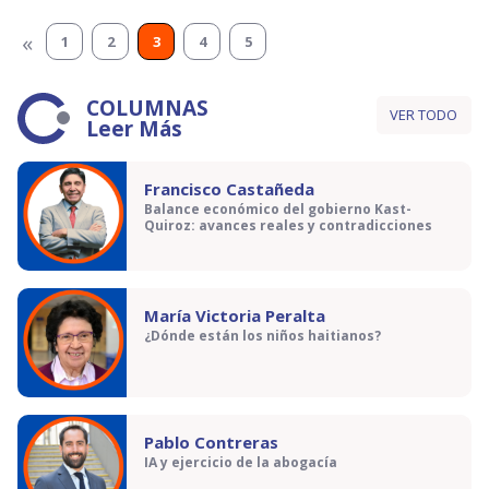
«
1
2
3
4
5
COLUMNAS
VER TODO
Leer Más
Francisco Castañeda
Balance económico del gobierno Kast-
Quiroz: avances reales y contradicciones
María Victoria Peralta
¿Dónde están los niños haitianos?
Pablo Contreras
IA y ejercicio de la abogacía