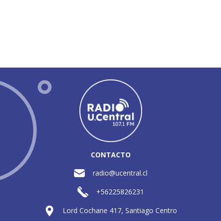
CONTACTO
radio@ucentral.cl
+56225826231
Lord Cochane 417, Santiago Centro