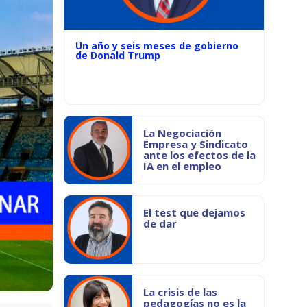
Un año y seis meses de gobierno
de Donald Trump
La Negociación
Empresa y Sindicato
ante los efectos de la
IA en el empleo
El test que dejamos
de dar
La crisis de las
pedagogías no es la