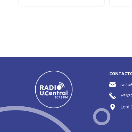
CONTACT
radio
+562
Lord 