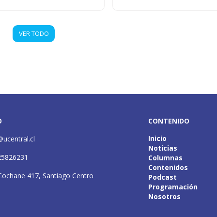
VER TODO
O
CONTENIDO
Inicio
@ucentral.cl
Noticias
25826231
Columnas
Contenidos
Cochane 417, Santiago Centro
Podcast
Programación
Nosotros