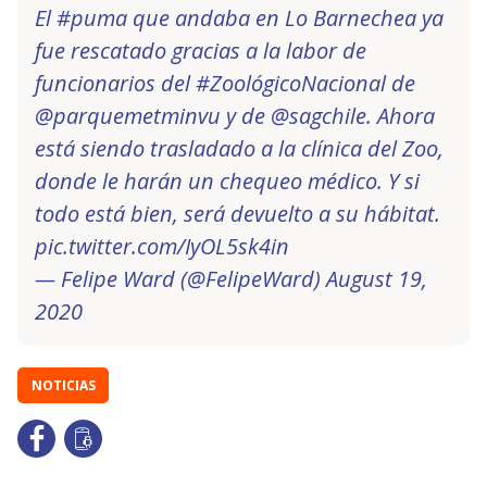
El
#puma
que andaba en Lo Barnechea ya
fue rescatado gracias a la labor de
funcionarios del
#ZoológicoNacional
de
@parquemetminvu
y de
@sagchile
. Ahora
está siendo trasladado a la clínica del Zoo,
donde le harán un chequeo médico. Y si
todo está bien, será devuelto a su hábitat.
pic.twitter.com/IyOL5sk4in
— Felipe Ward (@FelipeWard)
August 19,
2020
NOTICIAS