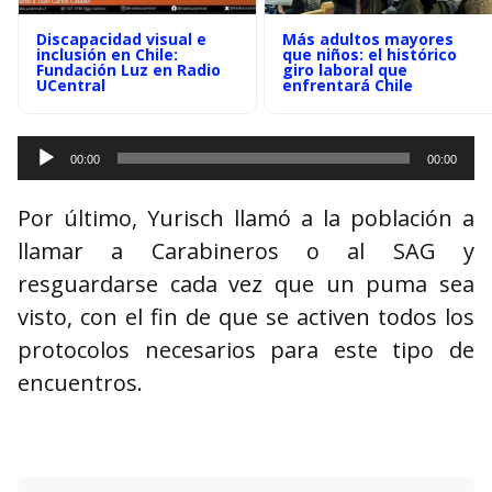
Discapacidad visual e
Más adultos mayores
inclusión en Chile:
que niños: el histórico
Fundación Luz en Radio
giro laboral que
UCentral
enfrentará Chile
00:00
00:00
Reproductor
de
Por último, Yurisch llamó a la población a
audio
llamar a Carabineros o al SAG y
resguardarse cada vez que un puma sea
visto, con el fin de que se activen todos los
protocolos necesarios para este tipo de
encuentros.