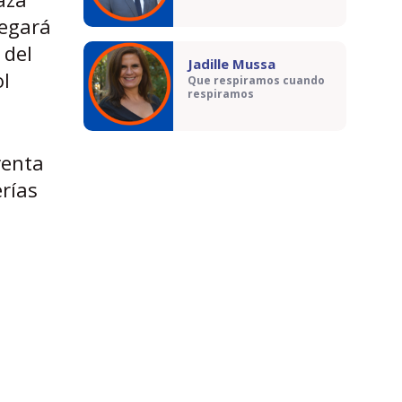
legará
 del
Jadille Mussa
ol
Que respiramos cuando
respiramos
venta
rías