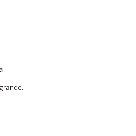
a
 grande.