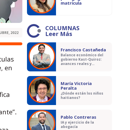
matrícula
COLUMNAS
Leer Más
UBRE, 2022
Francisco Castañeda
Balance económico del
culas
gobierno Kast-Quiroz:
avances reales y
e, en
contradicciones
María Victoria
Peralta
fica
¿Dónde están los niños
haitianos?
ante”.
Pablo Contreras
IA y ejercicio de la
abogacía
aza