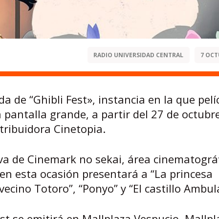
RADIO UNIVERSIDAD CENTRAL
7 OCT
 de “Ghibli Fest», instancia en la que pelí
a pantalla grande, a partir del 27 de octubr
tribuidora Cinetopia.
ativa de Cinemark no sekai, área cinematográ
en esta ocasión presentará a “La princesa
vecino Totoro”, “Ponyo” y “El castillo Ambul
st se emitirá en Mallplaza Vespucio, Mallpl