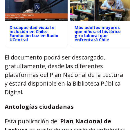
Discapacidad visual e
Más adultos mayores
inclusión en Chile:
que niños: el histórico
Fundación Luz en Radio
giro laboral que
UCentral
enfrentará Chile
El documento podr
á
ser descargado,
gratuitamente, desde las diferentes
plataformas del Plan Nacional de la Lectura
y estar
á
disponible en la Biblioteca P
ública
Digital.
Antolog
í
as ciudadanas
Esta publicación del
Plan Nacional de
Lectura
es parte de una serie de antolog
í
as