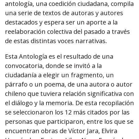
antolog
í
a, una coedici
ón ciudadana, compila
una serie de textos de autoras y autores
destacados y espera ser un aporte a la
reelaboración colectiva del pasado a trav
é
s
de estas distintas voces narrativas.
Esta Antolog
ía
es el resultado de una
convocatoria, donde se invit
ó
a la
ciudadan
í
a a elegir un fragmento, un
p
á
rrafo o un poema, de una autora o autor
chileno que tuviera relación significativa con
el di
á
logo y la memoria. De esta recopilación
se seleccionaron los 12 m
á
s citados por las
personas que participaron, entre los que se
encuentran obras de V
í
ctor Jara, Elvira