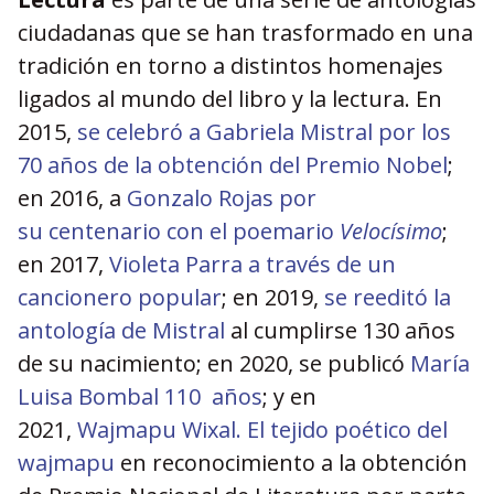
ciudadanas que se han trasformado en una
tradición en torno a distintos homenajes
ligados al mundo del libro y la lectura. En
2015,
se celebr
ó
a Gabriela Mistral por los
70 años de la obtenció
n del Premio Nobel
;
en 2016, a
Gonzalo Rojas por
su
centenario
con el poemario
Veloc
í
simo
;
en 2017,
Violeta Parra a trav
é
s de un
cancionero popular
; en 2019,
se reedit
ó
la
antolog
í
a de Mistral
al cumplirse 130 años
de su nacimiento; en 2020, se public
ó
Marí
a
Luisa Bombal 110 a
ñ
os
; y en
2021,
Wajmapu Wixal. El tejido po
é
tico del
wajmapu
en reconocimiento a la obtención