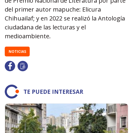
de Premio Nacional de Literatura por parte
del primer autor mapuche: Elicura
Chihuailaf; y en 2022 se realiz
ó la
Antolog
í
a
ciudadana de las lecturas y el
medioambiente.
NOTICIAS
TE PUEDE INTERESAR