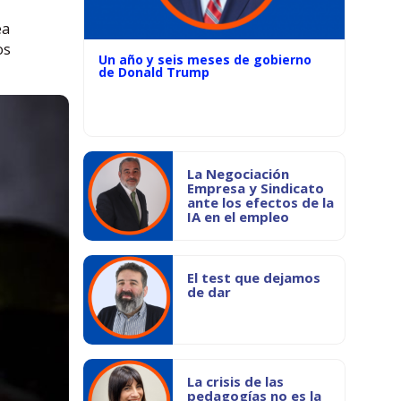
ea
os
Un año y seis meses de gobierno
de Donald Trump
La Negociación
Empresa y Sindicato
ante los efectos de la
IA en el empleo
El test que dejamos
de dar
La crisis de las
pedagogías no es la