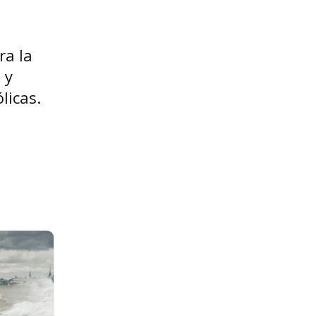
ra la
 y
licas.