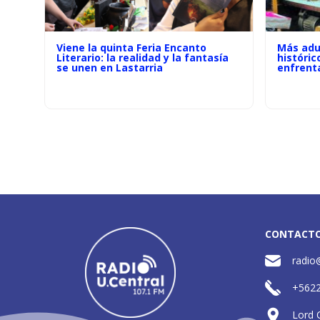
Viene la quinta Feria Encanto
Más adu
Literario: la realidad y la fantasía
históric
se unen en Lastarria
enfrenta
CONTACT
radio
+562
Lord 