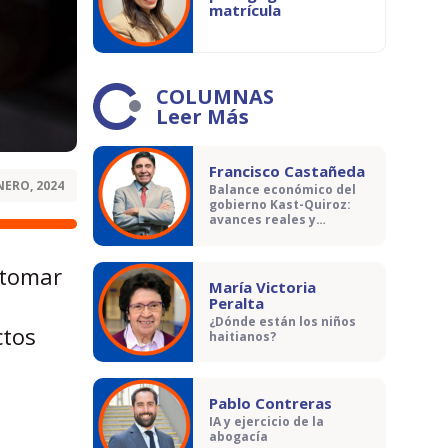
matrícula
COLUMNAS
Leer Más
Francisco Castañeda
NERO, 2024
Balance económico del
gobierno Kast-Quiroz:
avances reales y
contradicciones
 tomar
María Victoria
Peralta
¿Dónde están los niños
ctos
haitianos?
Pablo Contreras
IA y ejercicio de la
abogacía