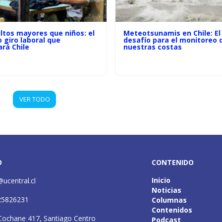
ltos mayores que niños: el
Meteotsunamis en Chile: El
o giro laboral que
desafío para el monitoreo 
rá Chile
nuestras costas
VER TODO
O
CONTENIDO
Inicio
@ucentral.cl
Noticias
25826231
Columnas
Contenidos
Cochane 417, Santiago Centro
Podcast