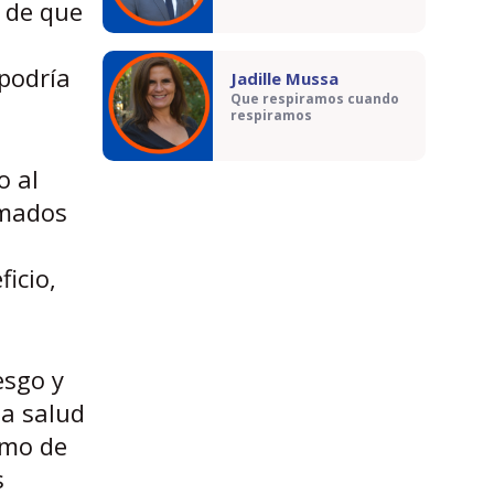
n de que
podría
Jadille Mussa
Que respiramos cuando
respiramos
o al
imados
icio,
esgo y
la salud
umo de
s