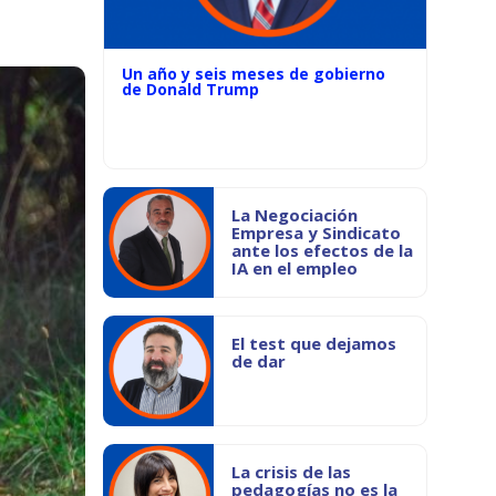
Un año y seis meses de gobierno
de Donald Trump
La Negociación
Empresa y Sindicato
ante los efectos de la
IA en el empleo
El test que dejamos
de dar
La crisis de las
pedagogías no es la