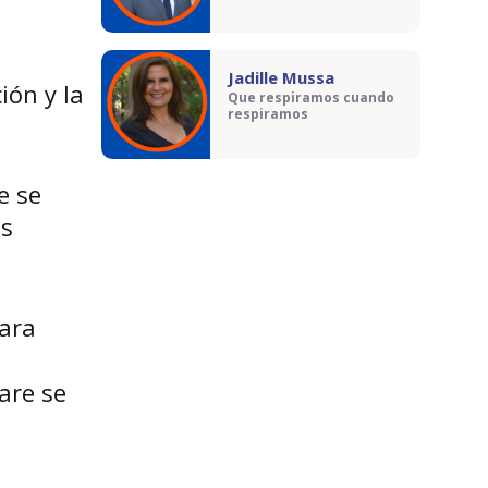
Jadille Mussa
ión y la
Que respiramos cuando
respiramos
e se
os
para
are se