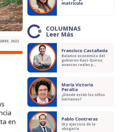
matrícula
COLUMNAS
Leer Más
MBRE, 2022
Francisco Castañeda
Balance económico del
gobierno Kast-Quiroz:
avances reales y
contradicciones
María Victoria
Peralta
¿Dónde están los niños
haitianos?
as
ncia
Pablo Contreras
sta en
IA y ejercicio de la
abogacía