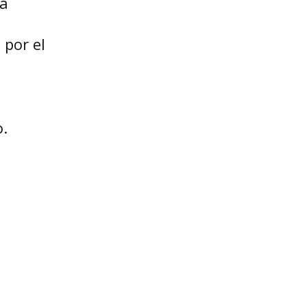
na
 por el
o.