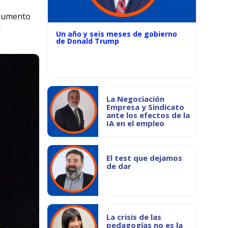
 aumento
l
Un año y seis meses de gobierno
de Donald Trump
La Negociación
Empresa y Sindicato
ante los efectos de la
IA en el empleo
El test que dejamos
de dar
La crisis de las
pedagogías no es la