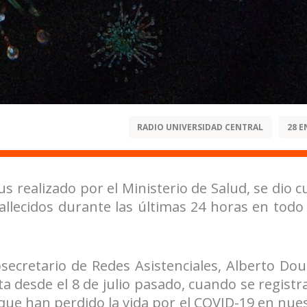
RADIO UNIVERSIDAD CENTRAL
28 E
s realizado por el Ministerio de Salud, se dio 
llecidos durante las últimas 24 horas en todo
secretario de Redes Asistenciales, Alberto Dou
alta desde el 8 de julio pasado, cuando se regist
 que han perdido la vida por el COVID-19 en nue