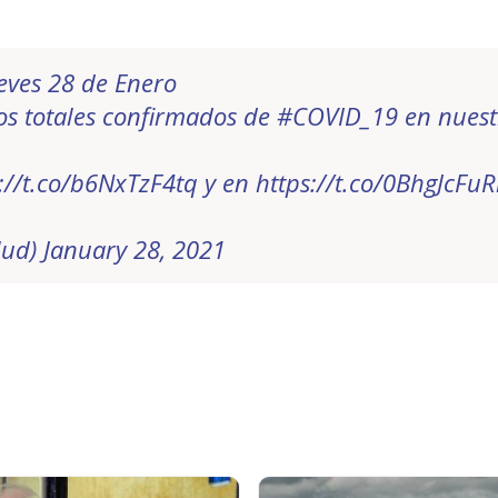
eves 28 de Enero
sos totales confirmados de
#COVID_19
en nuest
://t.co/b6NxTzF4tq
y en
https://t.co/0BhgJcFu
lud)
January 28, 2021