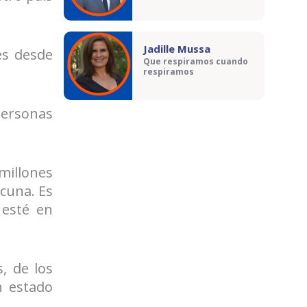
Jadille Mussa
es desde
Que respiramos cuando
respiramos
personas
.
 millones
acuna. Es
 esté en
, de los
n estado