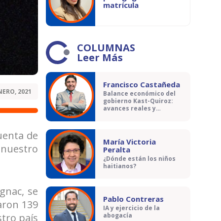
matrícula
COLUMNAS
Leer Más
Francisco Castañeda
NERO, 2021
Balance económico del
gobierno Kast-Quiroz:
avances reales y
contradicciones
cuenta de
María Victoria
 nuestro
Peralta
¿Dónde están los niños
haitianos?
gnac, se
Pablo Contreras
raron 139
IA y ejercicio de la
stro país
abogacía