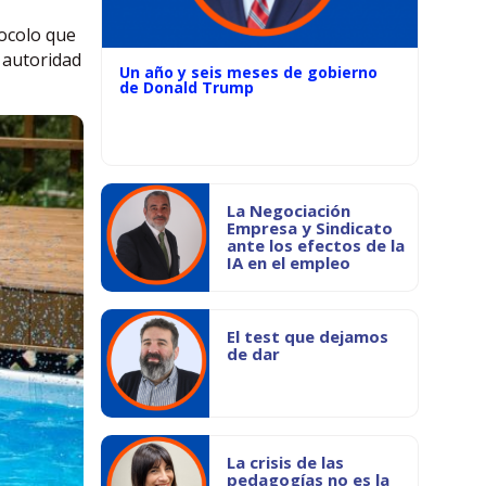
tocolo que
a autoridad
Un año y seis meses de gobierno
de Donald Trump
La Negociación
Empresa y Sindicato
ante los efectos de la
IA en el empleo
El test que dejamos
de dar
La crisis de las
pedagogías no es la