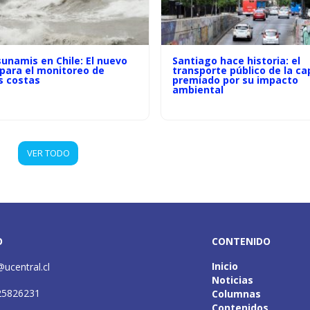
unamis en Chile: El nuevo
Santiago hace historia: el
 para el monitoreo de
transporte público de la ca
s costas
premiado por su impacto
ambiental
VER TODO
O
CONTENIDO
Inicio
@ucentral.cl
Noticias
25826231
Columnas
Contenidos