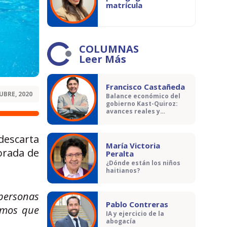
matrícula
COLUMNAS
Leer Más
Francisco Castañeda
UBRE, 2020
Balance económico del
gobierno Kast-Quiroz:
avances reales y
contradicciones
descarta
María Victoria
porada de
Peralta
¿Dónde están los niños
haitianos?
 personas
Pablo Contreras
emos que
IA y ejercicio de la
abogacía