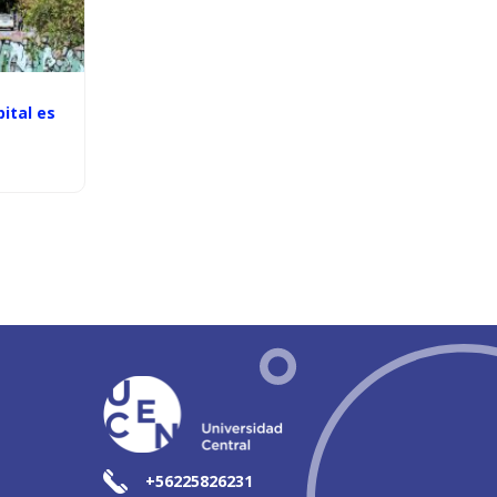
pital es
+56225826231