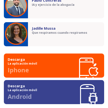
Pablo Contreras
IA y ejercicio de la abogacía
Jadille Mussa
Que respiramos cuando respiramos
Descarga
La aplicación móvil
Iphone
Descarga
La aplicación móvil
Android