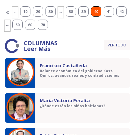
...
...
«
10
20
30
38
39
40
41
42
...
50
60
70
COLUMNAS
VER TODO
Leer Más
Francisco Castañeda
Balance económico del gobierno Kast-
Quiroz: avances reales y contradicciones
María Victoria Peralta
¿Dónde están los niños haitianos?