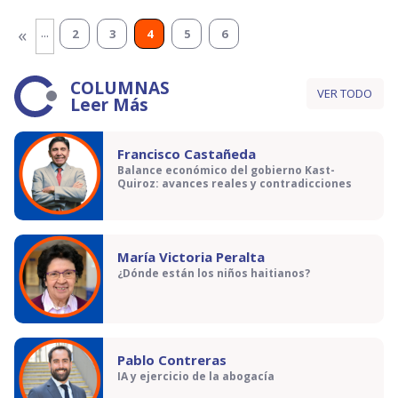
...
«
2
3
4
5
6
COLUMNAS
VER TODO
Leer Más
Francisco Castañeda
Balance económico del gobierno Kast-
Quiroz: avances reales y contradicciones
María Victoria Peralta
¿Dónde están los niños haitianos?
Pablo Contreras
IA y ejercicio de la abogacía