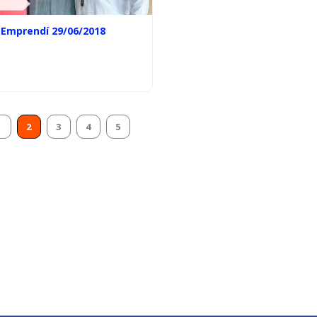
 Emprendí 29/06/2018
1
2
3
4
5