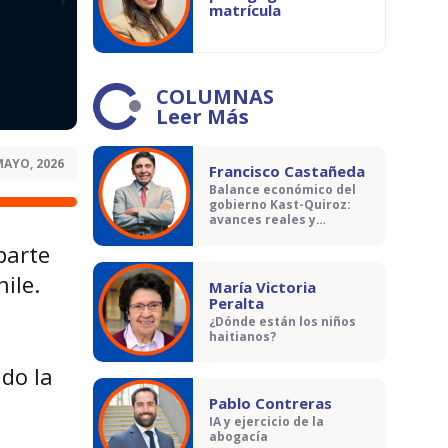
matrícula
COLUMNAS
Leer Más
MAYO, 2026
Francisco Castañeda
Balance económico del
gobierno Kast-Quiroz:
avances reales y
contradicciones
parte
ile.
María Victoria
Peralta
¿Dónde están los niños
haitianos?
ndo la
Pablo Contreras
IA y ejercicio de la
abogacía