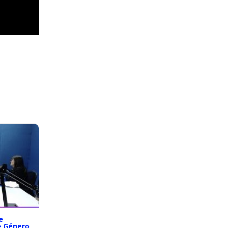
e
e Género