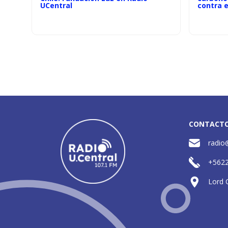
UCentral
contra e
CONTACT
radio
+562
Lord 