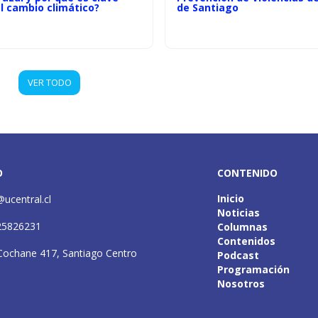
l cambio climático?
de Santiago
VER TODO
O
CONTENIDO
Inicio
@ucentral.cl
Noticias
25826231
Columnas
Contenidos
Cochane 417, Santiago Centro
Podcast
Programación
Nosotros