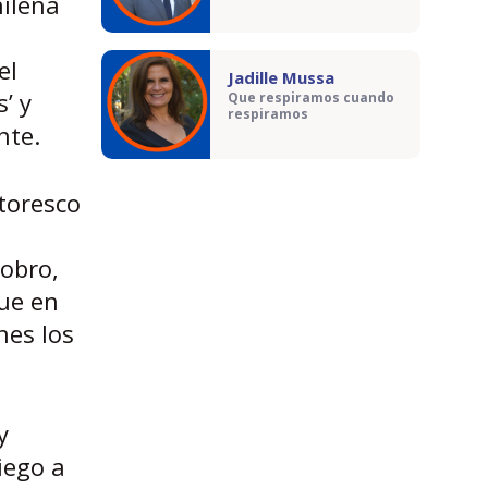
hilena
el
Jadille Mussa
’ y
Que respiramos cuando
respiramos
nte.
ntoresco
dobro,
que en
nes los
y
iego a