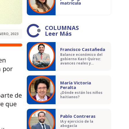
matrícula
COLUMNAS
Leer Más
NERO, 2023
Francisco Castañeda
Balance económico del
 en
gobierno Kast-Quiroz:
avances reales y
a por
contradicciones
María Victoria
Peralta
¿Dónde están los niños
parte de
haitianos?
re que
Pablo Contreras
IA y ejercicio de la
abogacía