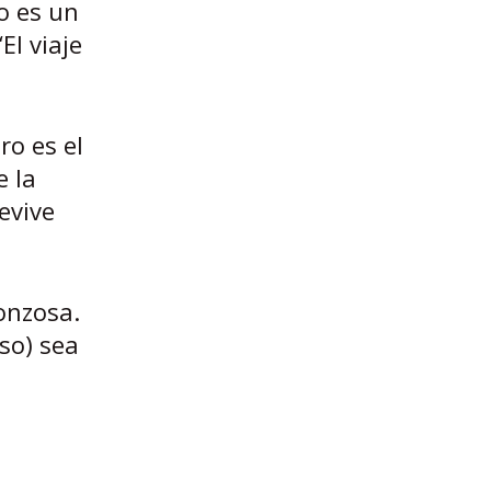
o es un
El viaje
ro es el
e la
evive
onzosa.
so) sea