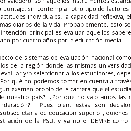
r valedero, son aquellos instrumentos estand
puntaje, sin contemplar otro tipo de factores 
itudes individuales, la capacidad reflexiva, e
mas diarios de la vida. Probablemente, esto se
ntención principal es evaluar aquellos sabere
tado por cuatro años por la educación media.
ecto de sistemas de evaluación nacional como 
os de la región donde las mismas universidad
 evaluar y/o seleccionar a los estudiantes, de
e. ¿Por qué no podemos tomar en cuenta a travé
lgún examen propio de la carrera que el estudia
 de nuestro país?, ¿Por qué no valoramos las 
deración? Pues bien, estas son decisio
ubsecretaría de educación superior, quienes 
stración de la PSU, y ya no el DEMRE como 