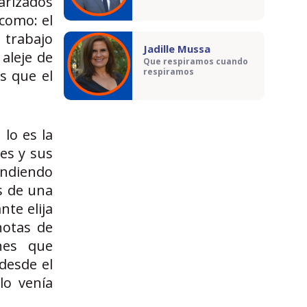
arizados
como: el
l trabajo
Jadille Mussa
 aleje de
Que respiramos cuando
respiramos
s que el
lo es la
es y sus
pendiendo
s de una
nte elija
notas de
nes que
desde el
lo venía