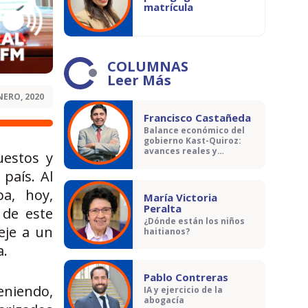
matrícula
COLUMNAS
Leer Más
NERO, 2020
Francisco Castañeda
Balance económico del
gobierno Kast-Quiroz:
avances reales y
uestos y
contradicciones
país. Al
a, hoy,
María Victoria
Peralta
 de este
¿Dónde están los niños
eje a un
haitianos?
a.
Pablo Contreras
eniendo,
IA y ejercicio de la
abogacía