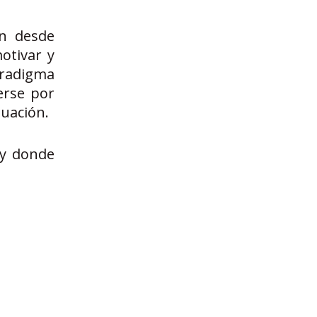
ón desde
otivar y
aradigma
erse por
luación.
 y donde