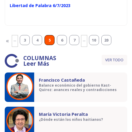
Libertad de Palabra 6/7/2023
...
...
«
3
4
5
6
7
10
20
COLUMNAS
VER TODO
Leer Más
Francisco Castañeda
Balance económico del gobierno Kast-
Quiroz: avances reales y contradicciones
María Victoria Peralta
¿Dónde están los niños haitianos?