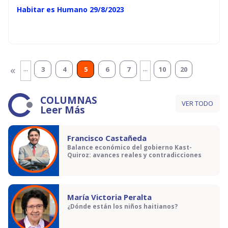
Habitar es Humano 29/8/2023
...
...
«
3
4
5
6
7
10
20
COLUMNAS
VER TODO
Leer Más
Francisco Castañeda
Balance económico del gobierno Kast-
Quiroz: avances reales y contradicciones
María Victoria Peralta
¿Dónde están los niños haitianos?