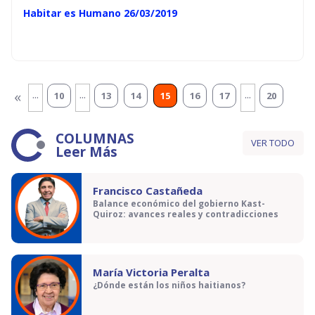
Habitar es Humano 26/03/2019
...
...
...
«
10
13
14
15
16
17
20
COLUMNAS
VER TODO
Leer Más
Francisco Castañeda
Balance económico del gobierno Kast-
Quiroz: avances reales y contradicciones
María Victoria Peralta
¿Dónde están los niños haitianos?