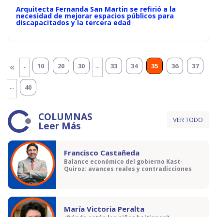
Arquitecta Fernanda San Martin se refirió a la
necesidad de mejorar espacios públicos para
discapacitados y la tercera edad
...
...
«
10
20
30
33
34
35
36
37
...
40
COLUMNAS
VER TODO
Leer Más
Francisco Castañeda
Balance económico del gobierno Kast-
Quiroz: avances reales y contradicciones
María Victoria Peralta