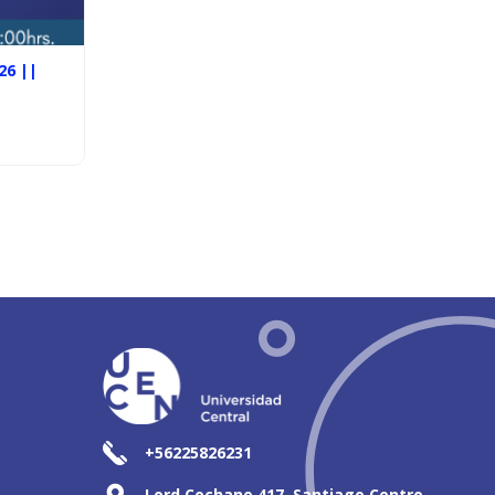
26 ||
+56225826231
Lord Cochane 417, Santiago Centro