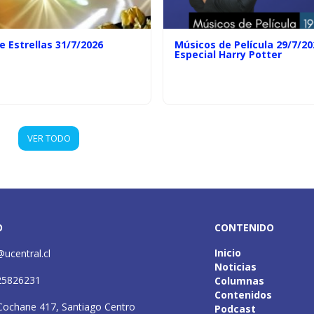
e Estrellas 31/7/2026
Músicos de Película 29/7/20
Especial Harry Potter
VER TODO
O
CONTENIDO
Inicio
@ucentral.cl
Noticias
25826231
Columnas
Contenidos
Cochane 417, Santiago Centro
Podcast