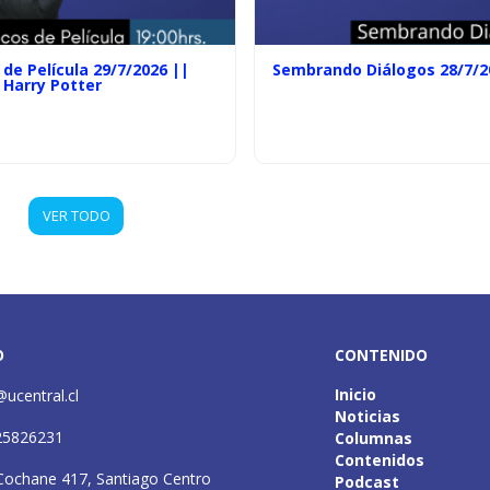
de Película 29/7/2026 ||
Sembrando Diálogos 28/7/2
 Harry Potter
VER TODO
O
CONTENIDO
Inicio
@ucentral.cl
Noticias
25826231
Columnas
Contenidos
Cochane 417, Santiago Centro
Podcast