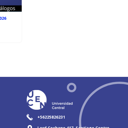
026
+56225826231
Lord Cochane 417, Santiago Centro