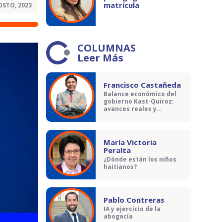
matrícula
OSTO, 2023
COLUMNAS
Leer Más
Francisco Castañeda
Balance económico del
gobierno Kast-Quiroz:
avances reales y
contradicciones
María Victoria
Peralta
¿Dónde están los niños
haitianos?
Pablo Contreras
IA y ejercicio de la
abogacía