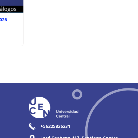
026
+56225826231
Lord Cochane 417, Santiago Centro