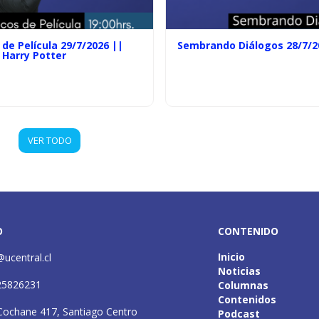
de Película 29/7/2026 ||
Sembrando Diálogos 28/7/2
 Harry Potter
VER TODO
O
CONTENIDO
Inicio
@ucentral.cl
Noticias
25826231
Columnas
Contenidos
Cochane 417, Santiago Centro
Podcast