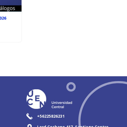
026
+56225826231
Lord Cochane 417, Santiago Centro