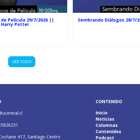
de Película 29/7/2026 ||
Sembrando Diálogos 28/7/2
 Harry Potter
VER TODO
O
CONTENIDO
Inicio
@ucentral.cl
Noticias
25826231
Columnas
Contenidos
Cochane 417, Santiago Centro
Podcast