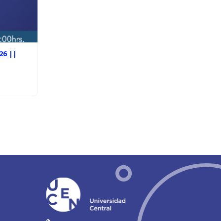
26 ||