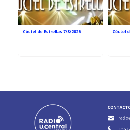
Cóctel de Estrellas 7/8/2026
Cóctel d
CONTACT
radio
+562